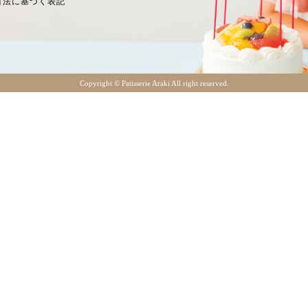
引法に基づく表記
Copyright ©︎ Patisserie Araki All right reserved.