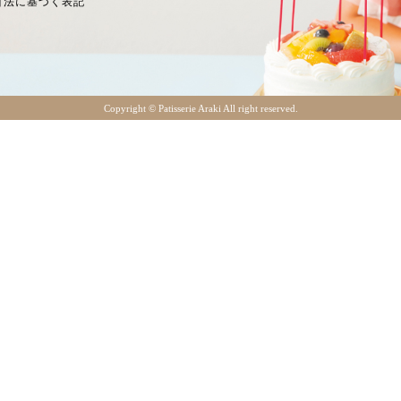
引法に基づく表記
Copyright ©︎ Patisserie Araki All right reserved.