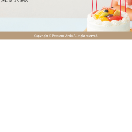
引法に基づく表記
Copyright ©︎ Patisserie Araki All right reserved.