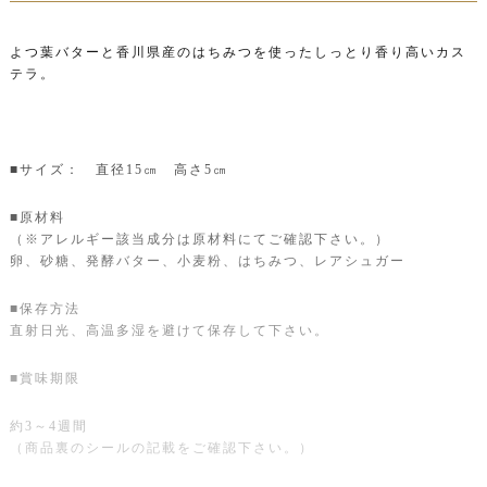
よつ葉バターと香川県産のはちみつを使ったしっとり香り高いカス
テラ。
■サイズ： 直径15㎝ 高さ5㎝
■原材料
（※アレルギー該当成分は原材料にてご確認下さい。）
卵、砂糖、発酵バター、小麦粉、はちみつ、レアシュガー
■保存方法
直射日光、高温多湿を避けて保存して下さい。
■賞味期限
約3～4週間
（商品裏のシールの記載をご確認下さい。）